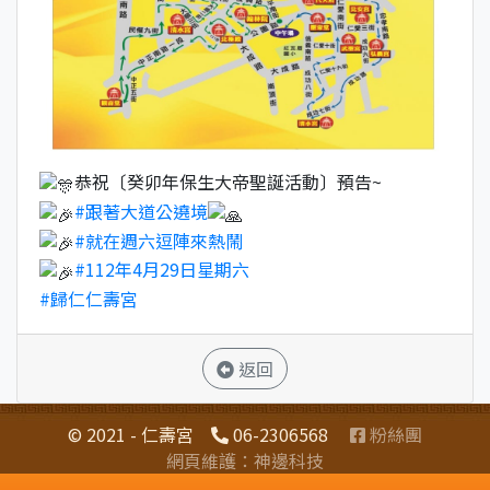
恭祝〔癸卯年保生大帝聖誕活動〕預告~
#跟著大道公遶境
#就在週六逗陣來熱鬧
#112年4月29日星期六
#歸仁仁壽宮
返回
© 2021 - 仁壽宮
06-2306568
粉絲團
網頁維護：神邊科技