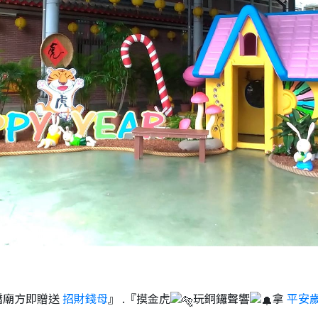
橋廟方即贈送
招財錢母
』 .『摸金虎
玩銅鑼聲響
拿
平安