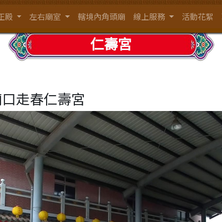
正殿
左右廟室
轄境內角頭廟
線上服務
活動花絮
仁壽宮
廟口走春仁壽宮