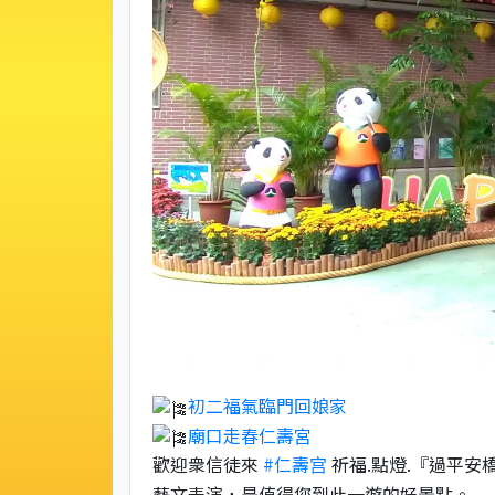
初二福氣臨門回娘家
廟口走春仁壽宮
歡迎衆信徒來
#仁壽宫
祈福.點燈.『過平安
藝文表演，是值得您到此一遊的好景點。